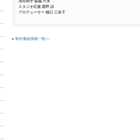
演出助手:森脇 可実
スタジオ応援:鹿野 諒
プロデューサー:柚口 三奈子
制作番組情報一覧へ