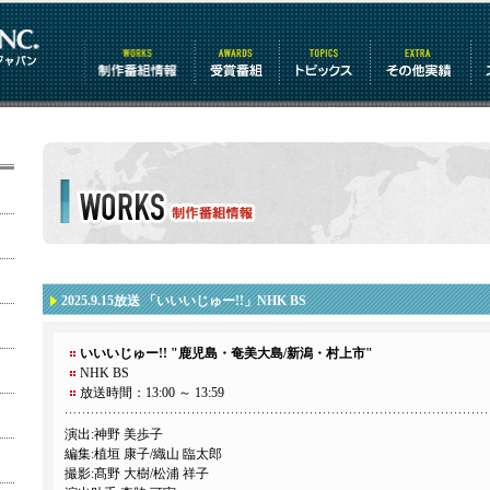
制作番組情報
受賞番組
トピックス
その他情報
works 制作番組情報
2025.9.15放送 「いいいじゅー!!」NHK BS
いいいじゅー!! "鹿児島・奄美大島/新潟・村上市"
NHK BS
放送時間：13:00 ～ 13:59
演出:神野 美歩子
編集:植垣 康子/織山 臨太郎
撮影:髙野 大樹/松浦 祥子