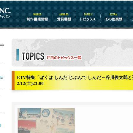
制作番組情報
受賞番組
トピックス
その他情報
リ
トピックス詳細
ミ
ETV特集「ぼくは しんだ じぶんで しんだ～谷川俊太郎
7日
2/12(土)23:00
～
】