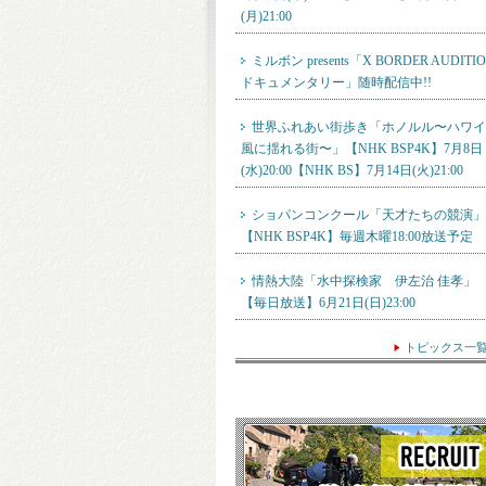
(月)21:00
ミルボン presents「X BORDER AUDITI
ドキュメンタリー」随時配信中!!
世界ふれあい街歩き「ホノルル〜ハワイ
風に揺れる街〜」【NHK BSP4K】7月8日
(水)20:00【NHK BS】7月14日(火)21:00
ショパンコンクール「天才たちの競演」
【NHK BSP4K】毎週木曜18:00放送予定
情熱大陸「水中探検家 伊左治 佳孝」
【毎日放送】6月21日(日)23:00
トピックス一