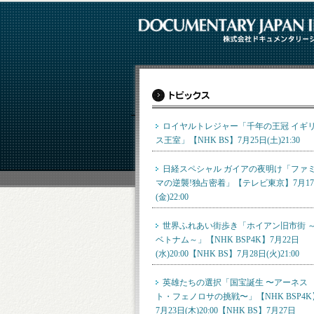
ロイヤルトレジャー「千年の王冠 イギ
ス王室」【NHK BS】7月25日(土)21:30
日経スペシャル ガイアの夜明け「ファ
マの逆襲!独占密着」【テレビ東京】7月1
(金)22:00
世界ふれあい街歩き「ホイアン旧市街 
ベトナム～」【NHK BSP4K】7月22日
(水)20:00【NHK BS】7月28日(火)21:00
英雄たちの選択「国宝誕生 〜アーネス
ト・フェノロサの挑戦〜」【NHK BSP4K
7月23日(木)20:00【NHK BS】7月27日