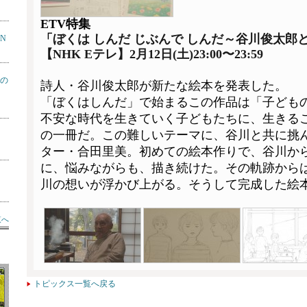
ETV特集
「
ぼくは しんだ じぶんで しんだ～谷川俊太郎
ON
【NHK Eテレ】2月12日(土)23:00〜23:59
の
詩人・谷川俊太郎が新たな絵本を発表した。
「ぼくはしんだ」で始まるこの作品は「子ども
不安な時代を生きていく子どもたちに、生きる
の一冊だ。この難しいテーマに、谷川と共に挑
ター・合田里美。初めての絵本作りで、谷川か
に、悩みながらも、描き続けた。その軌跡から
川の想いが浮かび上がる。そうして完成した絵本
覧へ
トピックス一覧へ戻る