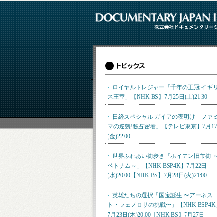
ロイヤルトレジャー「千年の王冠 イギ
ス王室」【NHK BS】7月25日(土)21:30
日経スペシャル ガイアの夜明け「ファ
マの逆襲!独占密着」【テレビ東京】7月1
(金)22:00
世界ふれあい街歩き「ホイアン旧市街 
ベトナム～」【NHK BSP4K】7月22日
(水)20:00【NHK BS】7月28日(火)21:00
英雄たちの選択「国宝誕生 〜アーネス
ト・フェノロサの挑戦〜」【NHK BSP4K
7月23日(木)20:00【NHK BS】7月27日