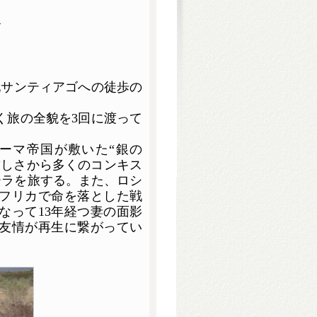
〜
地サンティアゴへの徒歩の
歩く旅の全貌を3回に渡って
ーマ帝国が敷いた
“
銀の
厳しさから多くのコンキス
ーラを旅する。また、ロシ
フリカで命を落とした戦
なって13年経つ妻の面影
友情が再生に繋がってい