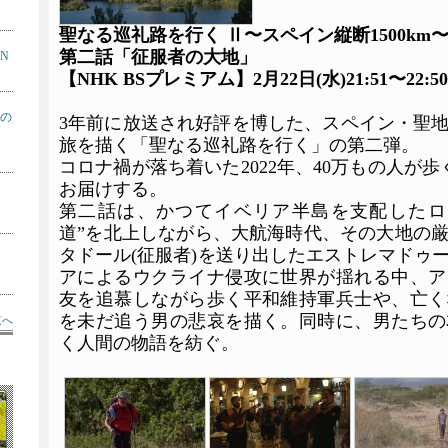
聖なる巡礼路を行く Ⅱ〜スペイン縦断1500km
第二話「征服者の大地」
ON
【NHK BSプレミアム】2月22日(水)21:51〜22:50
の
3年前に放送され好評を博した、スペイン・聖
旅を描く「聖なる巡礼路を行く」の第二弾。
コロナ禍が落ち着いた2022年、40万もの人が
お届けする。
第二話は、かつてイベリア半島を支配したロ
道
”
を北上しながら、大航海時代、その大地の
タドール(征服者)を送り出したエストレマドゥ
アによるウクライナ侵攻に世界が揺れる中、ア
友を追慕しながら歩く平和維持軍兵士や、亡く
を未だ追う男の悲哀を描く。同時に、男たちの
覧へ
く人間の物語を紡ぐ。