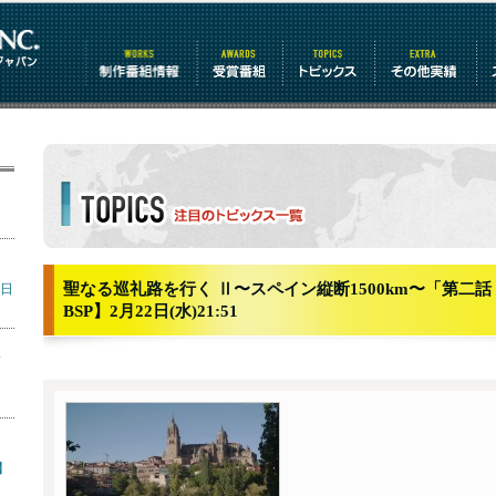
制作番組情報
受賞番組
トピックス
その他情報
リ
トピックス詳細
ミ
聖なる巡礼路を行く Ⅱ〜スペイン縦断1500km〜「第二
7日
BSP】2月22日(水)21:51
～
】