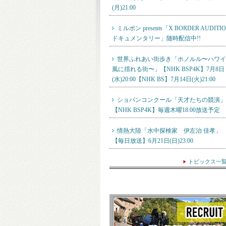
(月)21:00
ミルボン presents「X BORDER AUDITI
ドキュメンタリー」随時配信中!!
世界ふれあい街歩き「ホノルル〜ハワイ
風に揺れる街〜」【NHK BSP4K】7月8日
(水)20:00【NHK BS】7月14日(火)21:00
ショパンコンクール「天才たちの競演」
【NHK BSP4K】毎週木曜18:00放送予定
情熱大陸「水中探検家 伊左治 佳孝」
【毎日放送】6月21日(日)23:00
トピックス一