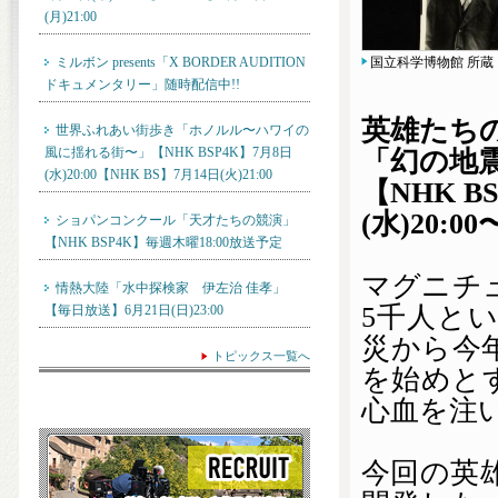
(月)21:00
ミルボン presents「X BORDER AUDITION
国立科学博物館 所蔵
ドキュメンタリー」随時配信中!!
英雄たち
世界ふれあい街歩き「ホノルル〜ハワイの
風に揺れる街〜」【NHK BSP4K】7月8日
「幻の地
(水)20:00【NHK BS】7月14日(火)21:00
【NHK B
(水)20:00
ショパンコンクール「天才たちの競演」
【NHK BSP4K】毎週木曜18:00放送予定
マグニチ
情熱大陸「水中探検家 伊左治 佳孝」
5
千人とい
【毎日放送】6月21日(日)23:00
災から今
トピックス一覧へ
を始めと
心血を注
今回の英