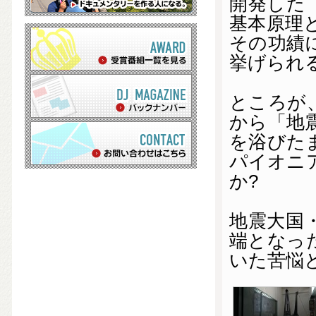
開発した
基本原理
その功績
挙げられ
ところが
から「地
を浴びた
パイオニ
か?
地震大国
端となっ
いた苦悩