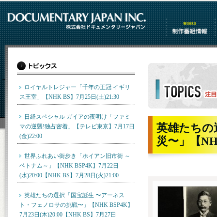
制作番組情報
ロイヤルトレジャー「千年の王冠 イギリ
ス王室」【NHK BS】7月25日(土)21:30
トピックス詳細
日経スペシャル ガイアの夜明け「ファミ
英雄たちの
マの逆襲!独占密着」【テレビ東京】7月17日
(金)22:00
災〜」【NHK
世界ふれあい街歩き「ホイアン旧市街 ～
ベトナム～」【NHK BSP4K】7月22日
(水)20:00【NHK BS】7月28日(火)21:00
英雄たちの選択「国宝誕生 〜アーネス
ト・フェノロサの挑戦〜」【NHK BSP4K】
7月23日(木)20:00【NHK BS】7月27日