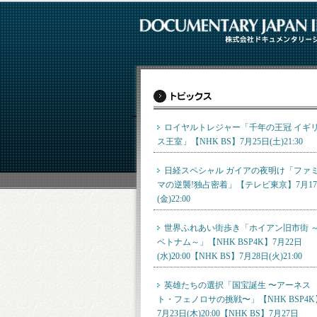
ロイヤルトレジャー「千年の王冠 イギ
ス王室」【NHK BS】7月25日(土)21:30
日経スペシャル ガイアの夜明け「ファ
マの逆襲!独占密着」【テレビ東京】7月1
(金)22:00
世界ふれあい街歩き「ホイアン旧市街 
ベトナム～」【NHK BSP4K】7月22日
(水)20:00【NHK BS】7月28日(火)21:00
英雄たちの選択「国宝誕生 〜アーネス
ト・フェノロサの挑戦〜」【NHK BSP4K
7月23日(木)20:00【NHK BS】7月27日