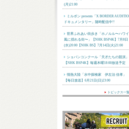
(月)21:00
ミルボン presents「X BORDER AUDITI
ドキュメンタリー」随時配信中!!
世界ふれあい街歩き「ホノルル〜ハワイ
風に揺れる街〜」【NHK BSP4K】7月8日
(水)20:00【NHK BS】7月14日(火)21:00
ショパンコンクール「天才たちの競演」
【NHK BSP4K】毎週木曜18:00放送予定
情熱大陸「水中探検家 伊左治 佳孝」
【毎日放送】6月21日(日)23:00
トピックス一