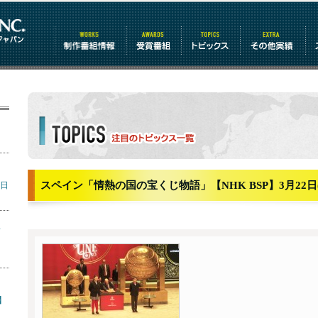
制作番組情報
受賞番組
トピックス
その他情報
リ
トピックス詳細
ミ
スペイン「情熱の国の宝くじ物語」【NHK BSP】3月22日(水
7日
～
】