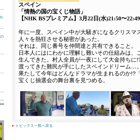
スペイン
「情熱の国の宝くじ物語」
ON
【NHK BSプレミアム】3月22日(水)21:50〜22:49
年に一度、スペイン中が大騒ぎになるクリスマ
の
人々を熱狂させる秘密があった
。
それは、同じ番号を仲間達と共有できること。
日本人にはにわかに理解し難いその仕組みは、
生んできた。村人全員が一夜にして大金持ちに!
渡ってきた難民が手にしたスペインドリーム
…
果たして今年はどんなドラマが生まれるのか!?
宝くじ抽選会の舞台裏を見つめる。
覧へ
トピックス一覧へ戻る