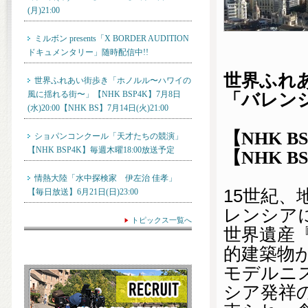
(月)21:00
ミルボン presents「X BORDER AUDITION
ドキュメンタリー」随時配信中!!
世界ふれ
世界ふれあい街歩き「ホノルル〜ハワイの
風に揺れる街〜」【NHK BSP4K】7月8日
「バレン
(水)20:00【NHK BS】7月14日(火)21:00
【NHK B
ショパンコンクール「天才たちの競演」
【NHK BSP4K】毎週木曜18:00放送予定
【NHK BS
情熱大陸「水中探検家 伊左治 佳孝」
15
世紀、
【毎日放送】6月21日(日)23:00
レンシア
トピックス一覧へ
世界遺産
的建築物
モデルニ
シア発祥