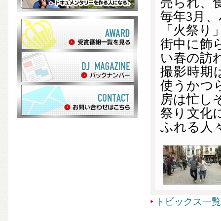
売られ、
毎年3月
「火祭り
街中に飾
い春の訪
撮影時期
使うかつ
房は忙し
祭り文化
ふれる人
トピックス一覧