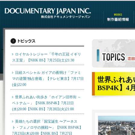
制作番組情報
ロイヤルトレジャー「千年の王冠 イギリ
ス王室」【NHK BS】7月25日(土)21:30
トピックス詳細
日経スペシャル ガイアの夜明け「ファミ
世界ふれあ
マの逆襲!独占密着」【テレビ東京】7月17日
(金)22:00
BSP4K】4月
世界ふれあい街歩き「ホイアン旧市街 ～
ベトナム～」【NHK BSP4K】7月22日
(水)20:00【NHK BS】7月28日(火)21:00
英雄たちの選択「国宝誕生 〜アーネス
ト・フェノロサの挑戦〜」【NHK BSP4K】
7月23日(木)20:00【NHK BS】7月27日