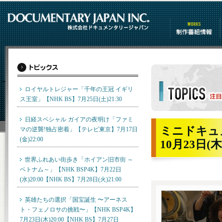
制作番組情報
ロイヤルトレジャー「千年の王冠 イギリ
ス王室」【NHK BS】7月25日(土)21:30
トピックス詳細
日経スペシャル ガイアの夜明け「ファミ
ミニドキュメン
マの逆襲!独占密着」【テレビ東京】7月17日
(金)22:00
10月23日(木)
世界ふれあい街歩き「ホイアン旧市街 ～
ベトナム～」【NHK BSP4K】7月22日
(水)20:00【NHK BS】7月28日(火)21:00
英雄たちの選択「国宝誕生 〜アーネス
ト・フェノロサの挑戦〜」【NHK BSP4K】
7月23日(木)20:00【NHK BS】7月27日