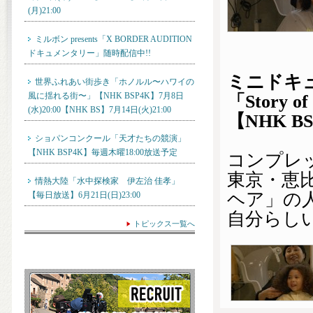
(月)21:00
ミルボン presents「X BORDER AUDITION
ドキュメンタリー」随時配信中!!
ミニドキ
世界ふれあい街歩き「ホノルル〜ハワイの
風に揺れる街〜」【NHK BSP4K】7月8日
「Story of
(水)20:00【NHK BS】7月14日(火)21:00
【NHK BS
ショパンコンクール「天才たちの競演」
【NHK BSP4K】毎週木曜18:00放送予定
コンプレ
東京・恵
情熱大陸「水中探検家 伊左治 佳孝」
ヘア」の
【毎日放送】6月21日(日)23:00
自分らし
トピックス一覧へ