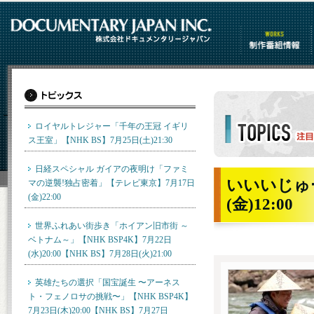
制作番組情報
ロイヤルトレジャー「千年の王冠 イギリ
ス王室」【NHK BS】7月25日(土)21:30
トピックス詳細
日経スペシャル ガイアの夜明け「ファミ
いいいじゅー
マの逆襲!独占密着」【テレビ東京】7月17日
(金)22:00
(金)12:00
世界ふれあい街歩き「ホイアン旧市街 ～
ベトナム～」【NHK BSP4K】7月22日
(水)20:00【NHK BS】7月28日(火)21:00
英雄たちの選択「国宝誕生 〜アーネス
ト・フェノロサの挑戦〜」【NHK BSP4K】
7月23日(木)20:00【NHK BS】7月27日