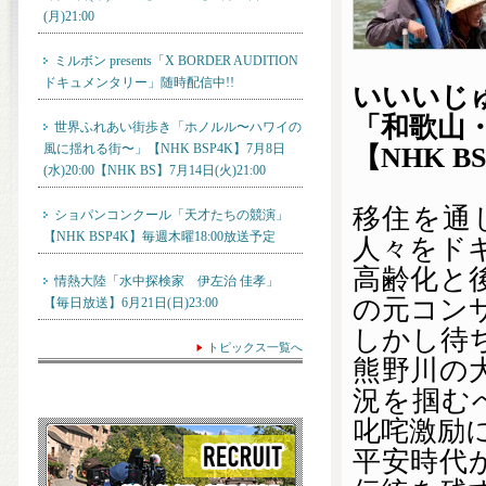
(月)21:00
ミルボン presents「X BORDER AUDITION
ドキュメンタリー」随時配信中!!
いいいじゅ
「和歌山
世界ふれあい街歩き「ホノルル〜ハワイの
風に揺れる街〜」【NHK BSP4K】7月8日
【NHK BS
(水)20:00【NHK BS】7月14日(火)21:00
移住を通
ショパンコンクール「天才たちの競演」
【NHK BSP4K】毎週木曜18:00放送予定
人々をド
高齢化と
情熱大陸「水中探検家 伊左治 佳孝」
の元コン
【毎日放送】6月21日(日)23:00
しかし待
トピックス一覧へ
熊野川の
況を掴む
叱咤激励
平安時代