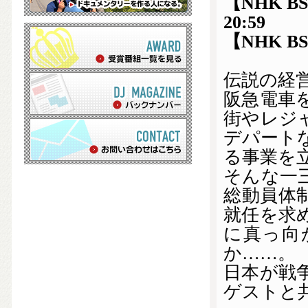
【NHK B
20:59
【NHK BS
伝説の経
阪急電車
街やレジ
デパート
る事業を
そんな一
総動員体
就任を求
に真っ向
か……。
日本が戦
ゲストと