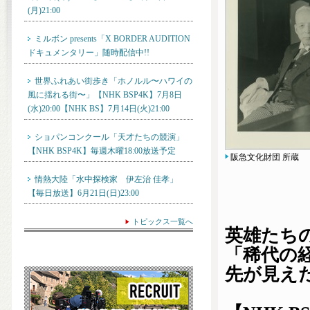
(月)21:00
ミルボン presents「X BORDER AUDITION
ドキュメンタリー」随時配信中!!
世界ふれあい街歩き「ホノルル〜ハワイの
風に揺れる街〜」【NHK BSP4K】7月8日
(水)20:00【NHK BS】7月14日(火)21:00
ショパンコンクール「天才たちの競演」
【NHK BSP4K】毎週木曜18:00放送予定
阪急文化財団 所蔵
情熱大陸「水中探検家 伊左治 佳孝」
【毎日放送】6月21日(日)23:00
トピックス一覧へ
英雄たち
「
稀代の
先が見え