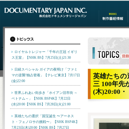
制作番組情報
ロイヤルトレジャー「千年の王冠 イギリ
ス王室」【NHK BS】7月25日(土)21:30
トピックス詳細
日経スペシャル ガイアの夜明け「ファミ
英雄たちの
マの逆襲!独占密着」【テレビ東京】7月17日
(金)22:00
三 100年先
(木)20:00
世界ふれあい街歩き「ホイアン旧市街 ～
ベトナム～」【NHK BSP4K】7月22日
(水)20:00【NHK BS】7月28日(火)21:00
英雄たちの選択「国宝誕生 〜アーネス
ト・フェノロサの挑戦〜」【NHK BSP4K】
7月23日(木)20:00【NHK BS】7月27日