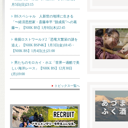
月5日(日)23:15
BSスペシャル 人新世の地球に生きる
「〜経済思想家・斎藤幸平 “脱成長”への葛
藤〜」【NHK BS】1月9日(木)22:45
発掘ロストワールド2「恐竜大繁栄の謎を
追え」【NHK BSP4K】1月3日(金)18:45・
【NHK BS】1月4日(土)21:00
男たちのモロカイ・ホエ「世界一過酷で美
しい海洋レース」【NHK BS】12月30日
(月)19:00
トピックス一覧へ