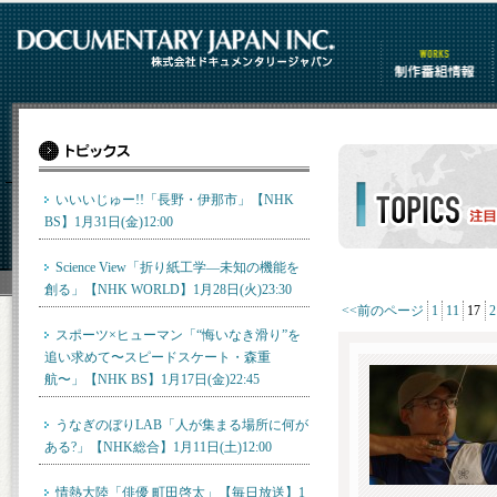
制作番組情報
いいいじゅー!!「長野・伊那市」【NHK
BS】1月31日(金)12:00
TOPICS 最新のトピックス
Science View「折り紙工学―未知の機能を
創る」【NHK WORLD】1月28日(火)23:30
<<前のページ
1
11
17
2
スポーツ×ヒューマン「“悔いなき滑り”を
追い求めて〜スピードスケート・森重
航〜」【NHK BS】1月17日(金)22:45
うなぎのぼりLAB「人が集まる場所に何が
ある?」【NHK総合】1月11日(土)12:00
情熱大陸「俳優 町田啓太」【毎日放送】1